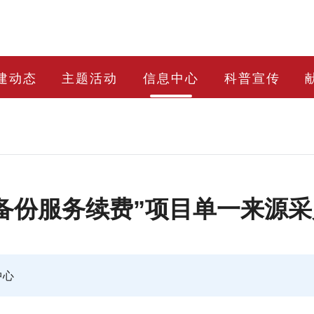
建动态
主题活动
信息中心
科普宣传
备份服务续费”项目单一来源
中心