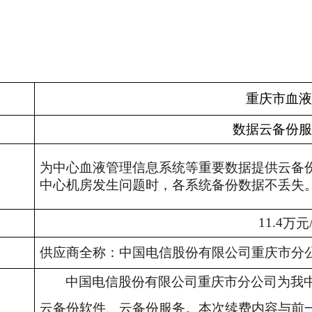
重庆市血液
数据云备份服
为中心血液管理信息系统等重要数据提供云备
中心机房发生问题时，各系统备份数据不丢失
11.4
万元
供应商全称
：
中国
电信股份有限公司
重庆市分
中国
电信股份有限公司
重庆市分公司
为我
云备份软件、云备份服务。本次续费内容与
前