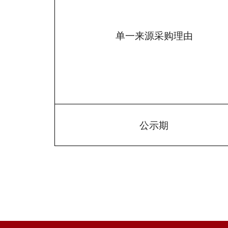
单一来源采购理由
公示期