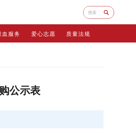
献血服务
爱心志愿
质量法规
采购公示表