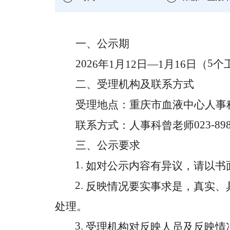
一、公示期
5
202
6
年
1
月
12
日
—
1
月
16
日（
个
二、受理机构及联系方式
受理地点：
重庆市血液中心人事
023-
89
联系方式：人事科
曾老师
三、公示要求
1.
如对公示内容有异议，请以书
2.
反映情况要实事求是，真实、
处理。
3.
受理机构对反映人员及反映情