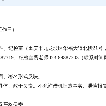
工作日）
21
科、纪检室（重庆市九龙坡区华福大道北段
号
887319
贾老师
023
-89887303
、纪检室
（联系时间
面、署名形式反映。
具体、敢于负责。不允许借机捏造事实、泄愤报
况严格保密。