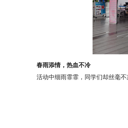
春雨添情，热血不冷
活动中细雨霏霏，同学们却丝毫不