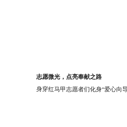
志愿微光，点亮奉献之路
身
穿
红马甲志愿者们化身
“爱心向