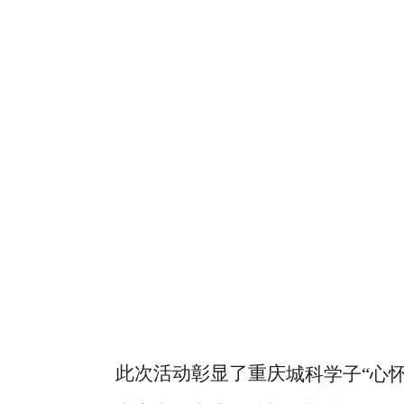
此
次活动彰显了
重庆
城科学子
“心