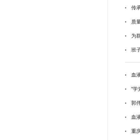
质
为
班
血
“学
郭
血
重