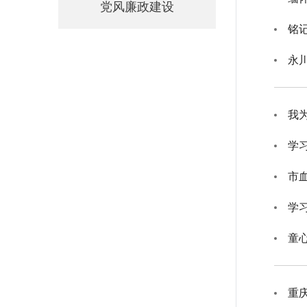
党风廉政建设
铭
我
学
市
学
童
重