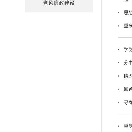
党风廉政建设
思
重
情
回
寻
重